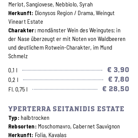
Merlot, Sangiovese, Nebbiolo, Syrah
Herkunft:
Dionysos Region / Drama, Weingut
Vineart Estate
Charakter:
mondänster Wein des Weingutes; in
der Nase überzeugt er mit Noten von Waldbeeren
und deutlichem Rotwein-Charakter, im Mund
Schmelz
€ 3,90
0,1 l
€ 7,80
0,2 l
€ 28,50
Fl. 0,75 l
YPERTERRA SEITANIDIS ESTATE
Typ:
halbtrocken
Rebsorten:
Moschomavro, Cabernet Sauvignon
Herkunft:
Folia, Kavalas