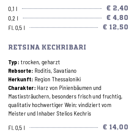
€ 2,40
0,1 l
€ 4,80
0,2 l
€ 12,50
Fl. 0,5 l
RETSINA KECHRIBARI
Typ:
trocken, geharzt
Rebsorte:
Roditis, Savatiano
Herkunft:
Region Thessaloniki
Charakter:
Harz von Pinienbäumen und
Mastixsträuchern, besonders frisch und fruchtig,
qualitativ hochwertiger Wein; vindiziert vom
Meister und Inhaber Stelios Kechris
€ 14,00
Fl. 0,5 l