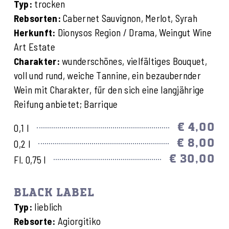
Typ:
trocken
Rebsorten:
Cabernet Sauvignon, Merlot, Syrah
Herkunft:
Dionysos Region / Drama, Weingut Wine
Art Estate
Charakter:
wunderschönes, vielfältiges Bouquet,
voll und rund, weiche Tannine, ein bezaubernder
Wein mit Charakter, für den sich eine langjährige
Reifung anbietet; Barrique
€ 4,00
0,1 l
€ 8,00
0,2 l
€ 30,00
Fl. 0,75 l
BLACK LABEL
Typ:
lieblich
Rebsorte:
Agiorgitiko