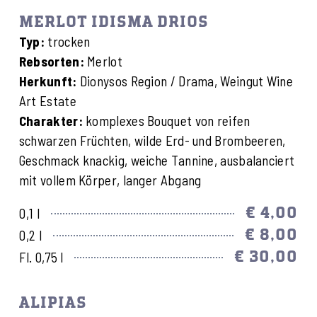
MERLOT IDISMA DRIOS
Typ:
trocken
Rebsorten:
Merlot
Herkunft:
Dionysos Region / Drama, Weingut Wine
Art Estate
Charakter:
komplexes Bouquet von reifen
schwarzen Früchten, wilde Erd- und Brombeeren,
Geschmack knackig, weiche Tannine, ausbalanciert
mit vollem Körper, langer Abgang
€ 4,00
0,1 l
€ 8,00
0,2 l
€ 30,00
Fl. 0,75 l
ALIPIAS