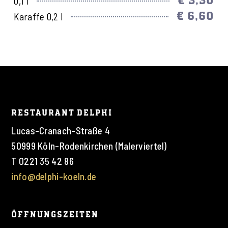
€ 3,30
0,1 l
€ 6,60
Karaffe 0,2 l
RESTAURANT DELPHI
Lucas-Cranach-Straße 4
50999 Köln-Rodenkirchen (Malerviertel)
T 0221 35 42 86
info@delphi-koeln.de
ÖFFNUNGSZEITEN