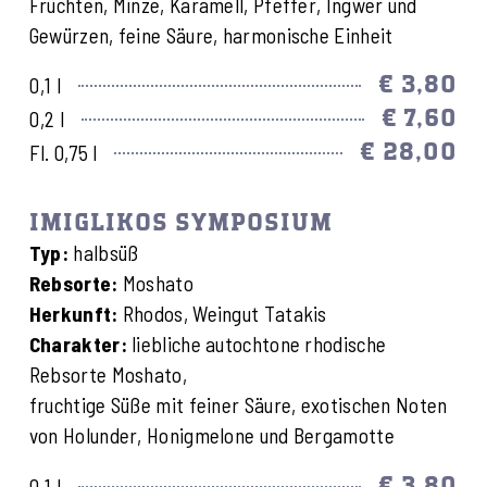
Früchten, Minze, Karamell, Pfeffer, Ingwer und
Gewürzen, feine Säure, harmonische Einheit
€ 3,80
0,1 l
€ 7,60
0,2 l
€ 28,00
Fl. 0,75 l
IMIGLIKOS SYMPOSIUM
Typ:
halbsüß
Rebsorte:
Moshato
Herkunft:
Rhodos, Weingut Tatakis
Charakter:
liebliche autochtone rhodische
Rebsorte Moshato,
fruchtige Süße mit feiner Säure, exotischen Noten
von Holunder, Honigmelone und Bergamotte
€ 3,80
0,1 l