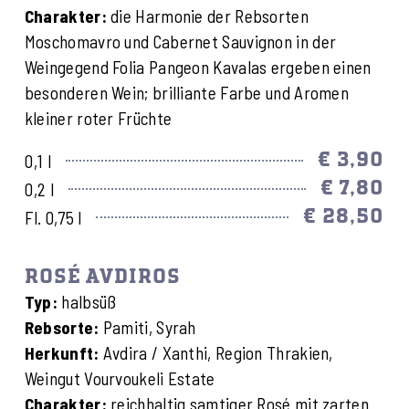
Charakter:
die Harmonie der Rebsorten
Moschomavro und Cabernet Sauvignon in der
Weingegend Folia Pangeon Kavalas ergeben einen
besonderen Wein; brilliante Farbe und Aromen
kleiner roter Früchte
€ 3,90
0,1 l
€ 7,80
0,2 l
€ 28,50
Fl. 0,75 l
ROSÉ AVDIROS
Typ:
halbsüß
Rebsorte:
Pamiti, Syrah
Herkunft:
Avdira / Xanthi, Region Thrakien,
Weingut Vourvoukeli Estate
Charakter:
reichhaltig samtiger Rosé mit zarten