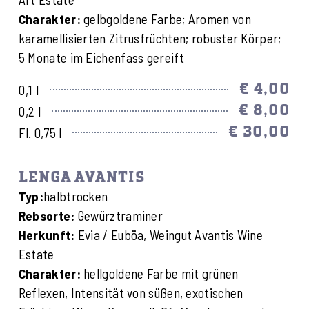
Charakter:
gelbgoldene Farbe; Aromen von
karamellisierten Zitrusfrüchten; robuster Körper;
5 Monate im Eichenfass gereift
€ 4,00
0,1 l
€ 8,00
0,2 l
€ 30,00
Fl. 0,75 l
LENGA AVANTIS
Typ:
halbtrocken
Rebsorte:
Gewürztraminer
Herkunft:
Evia / Euböa, Weingut Avantis Wine
Estate
Charakter:
hellgoldene Farbe mit grünen
Reflexen, Intensität von süßen, exotischen