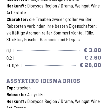
Herkunft:
Dionysos Region / Drama, Weingut Wine
Art Estate
Charakter:
die Trauben zweier großer weißer
Rebsorten verbinden ihre besten Eigenschaften:
vielfältige Aromen reifer Sommerfrüchte, Fülle,
Struktur, Frische, Harmonie und Eleganz
€ 3,80
0,1 l
€ 7,60
0,2 l
€ 28,00
Fl. 0,75 l
ASSYRTIKO IDISMA DRIOS
Typ:
trocken
Rebsorte:
Assyrtiko
Herkunft:
Dionysos Region / Drama, Weingut Wine
Art Estate